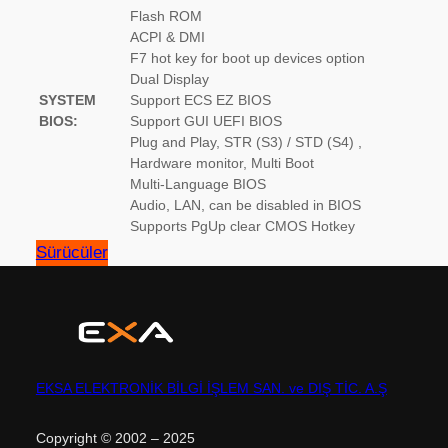
Flash ROM
ACPI & DMI
F7 hot key for boot up devices option
Dual Display
SYSTEM
Support ECS EZ BIOS
BIOS:
Support GUI UEFI BIOS
Plug and Play, STR (S3) / STD (S4) ,
Hardware monitor, Multi Boot
Multi-Language BIOS
Audio, LAN, can be disabled in BIOS
Supports PgUp clear CMOS Hotkey
Sürücüler
EKSA ELEKTRONİK BİLGİ İŞLEM SAN. ve DIŞ TİC. A.Ş
Copyright © 2002 – 2025