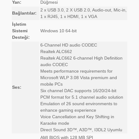
Yan:
Düğmesi
2 x USB 3.0, 2 X USB 2.0, Audio-out, Mic-in,
Bağlantılar:
1 x RJ45, 1 x HDMI, 1 x VGA
İşletim
Sistemi
Windows 10 64-bit
Desteği:
6-Channel HD audio CODEC
Realtek ALC662
Realtek ALC662 6-channel High Definition
audio CODEC
Meets performance requirements for
Microsoft WLP 3.08 Vista premium and
mobile PCs
Ses:
Six channel DAC supports 16/20/24-bit
PCM format for 5.1 channel audio solution
Emulation of 26 sound environments to
enhance gaming experience
Voice Cancellation and Key Shifting in
Karaoke mode
Direct Sound 3D™, A3D™, I3DL2 Uyumlu
AMI BIOS with 128 MB SPI