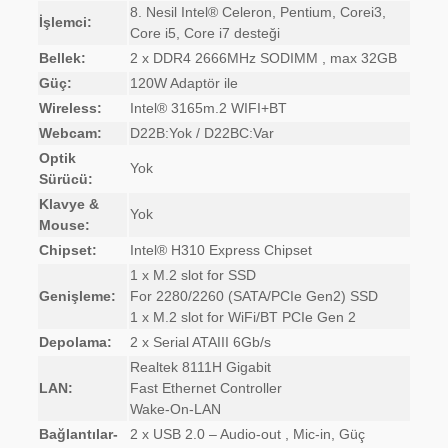
8. Nesil Intel® Celeron, Pentium, Corei3,
İşlemci:
Core i5, Core i7 desteği
Bellek:
2 x DDR4 2666MHz SODIMM , max 32GB
Güç:
120W Adaptör ile
Wireless:
Intel® 3165m.2 WIFI+BT
Webcam:
D22B:Yok / D22BC:Var
Optik
Yok
Sürücü:
Klavye &
Yok
Mouse:
Chipset:
Intel® H310 Express Chipset
1 x M.2 slot for SSD
Genişleme:
For 2280/2260 (SATA/PCIe Gen2) SSD
1 x M.2 slot for WiFi/BT PCIe Gen 2
Depolama:
2 x Serial ATAIII 6Gb/s
Realtek 8111H Gigabit
LAN:
Fast Ethernet Controller
Wake-On-LAN
Bağlantılar-
2 x USB 2.0 – Audio-out , Mic-in, Güç