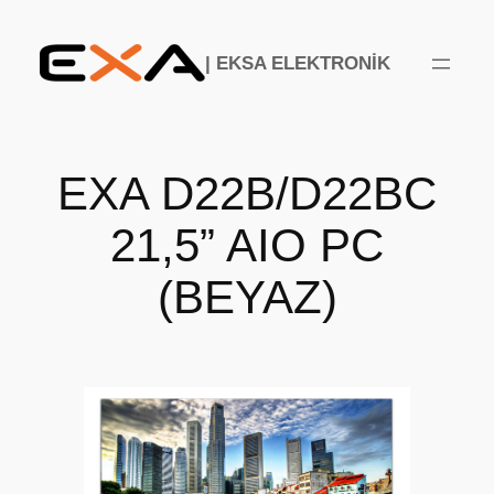
İçeriğe
geç
| EKSA ELEKTRONİK
EXA D22B/D22BC
21,5” AIO PC
(BEYAZ)